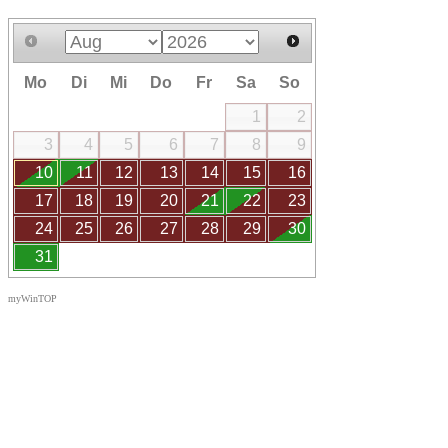
Mo
Di
Mi
Do
Fr
Sa
So
1
2
3
4
5
6
7
8
9
10
11
12
13
14
15
16
17
18
19
20
21
22
23
24
25
26
27
28
29
30
31
myWinTOP